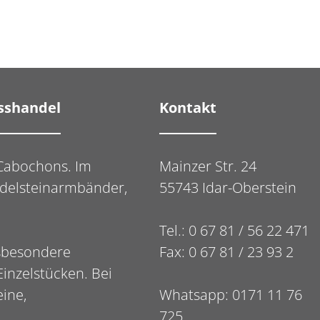
osshandel
Kontakt
e Cabochons. Im
Mainzer Str. 24
Edelsteinarmbänder,
55743 Idar-Oberstein
Tel.: 0 67 81 / 56 22 471
nsbesondere
Fax: 0 67 81 / 23 93 2
Einzelstücken. Bei
ine,
Whatsapp: 0171 11 76
725